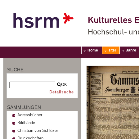
Kulturelles E
Hochschul- un
Home
Titel
Jahre
SUCHE
OK
Detailsuche
SAMMLUNGEN
Adressbücher
Bildbände
Christian von Schlözer
Druckschriften