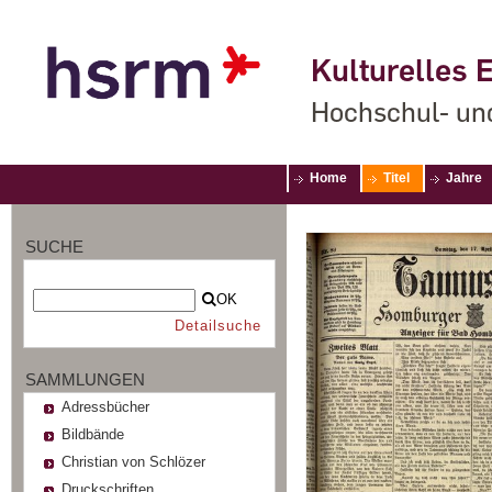
Kulturelles E
Hochschul- un
Home
Titel
Jahre
SUCHE
OK
Detailsuche
SAMMLUNGEN
Adressbücher
Bildbände
Christian von Schlözer
Druckschriften