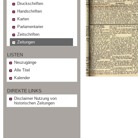
Druckschriften
Handschriften
Karten
Parlamentarier
Zeitschriften
Zeitungen
LISTEN
Neuzugänge
Alle Titel
Kalender
DIREKTE LINKS
Disclaimer Nutzung von
historischen Zeitungen