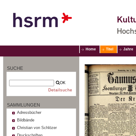
Kultu
Hochs
Home
Titel
Jahre
SUCHE
OK
Detailsuche
SAMMLUNGEN
Adressbücher
Bildbände
Christian von Schlözer
Druckschriften