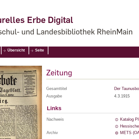
relles Erbe Digital
chul- und Landesbibliothek RheinMain
Übersicht
Seite
Zeitung
Gesamttitel
Der Taunusbot
Ausgabe
4.3.1915
Links
Nachweis
Katalog P
Hessische
Archiv
METS (OA