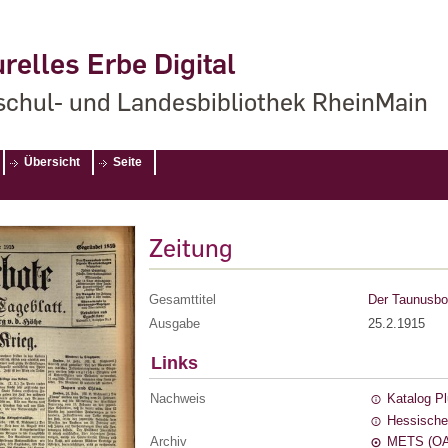
relles Erbe Digital
chul- und Landesbibliothek RheinMain
Übersicht
Seite
Zeitung
Gesamttitel
Der Taunusbot
Ausgabe
25.2.1915
Links
Nachweis
Katalog P
Hessische
Archiv
METS (OA