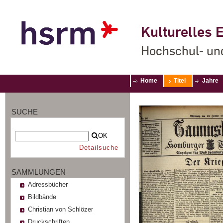
Kulturelles E
Hochschul- un
Home
Titel
Jahre
SUCHE
OK
Detailsuche
SAMMLUNGEN
Adressbücher
Bildbände
Christian von Schlözer
Druckschriften