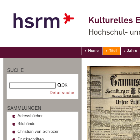
Kulturelles E
Hochschul- un
Home
Titel
Jahre
SUCHE
OK
Detailsuche
SAMMLUNGEN
Adressbücher
Bildbände
Christian von Schlözer
Druckschriften