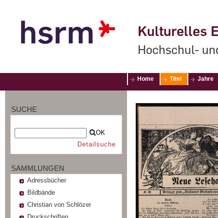
Kulturelles E
Hochschul- un
Home
Titel
Jahre
SUCHE
OK
Detailsuche
SAMMLUNGEN
Adressbücher
Bildbände
Christian von Schlözer
Druckschriften