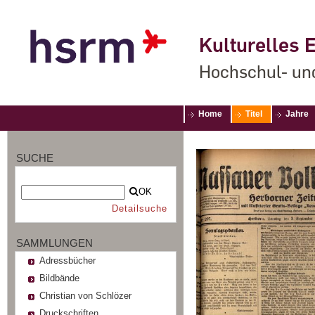
Kulturelles E
Hochschul- un
Home
Titel
Jahre
SUCHE
OK
Detailsuche
SAMMLUNGEN
Adressbücher
Bildbände
Christian von Schlözer
Druckschriften