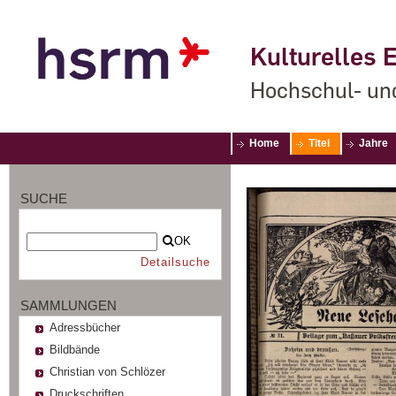
Kulturelles E
Hochschul- un
Home
Titel
Jahre
SUCHE
OK
Detailsuche
SAMMLUNGEN
Adressbücher
Bildbände
Christian von Schlözer
Druckschriften