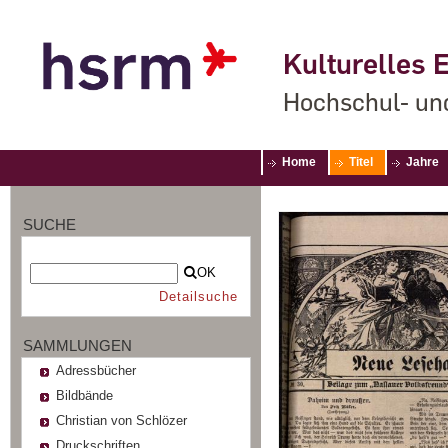
Kulturelles E
Hochschul- un
Home
Titel
Jahre
SUCHE
OK
Detailsuche
SAMMLUNGEN
Adressbücher
Bildbände
Christian von Schlözer
Druckschriften