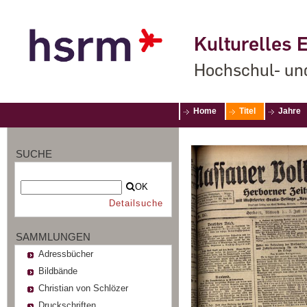
Kulturelles E
Hochschul- un
Home
Titel
Jahre
SUCHE
OK
Detailsuche
SAMMLUNGEN
Adressbücher
Bildbände
Christian von Schlözer
Druckschriften