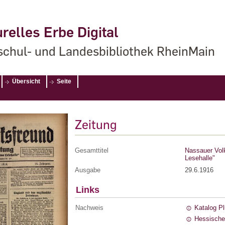
relles Erbe Digital
chul- und Landesbibliothek RheinMain
Übersicht
Seite
Zeitung
Gesamttitel
Nassauer Volks
Lesehalle"
Ausgabe
29.6.1916
Links
Nachweis
Katalog P
Hessische