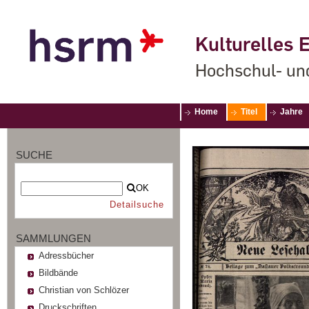
Kulturelles E
Hochschul- un
Home
Titel
Jahre
SUCHE
OK
Detailsuche
SAMMLUNGEN
Adressbücher
Bildbände
Christian von Schlözer
Druckschriften