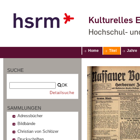
Kulturelles E
Hochschul- un
Home
Titel
Jahre
SUCHE
OK
Detailsuche
SAMMLUNGEN
Adressbücher
Bildbände
Christian von Schlözer
Druckschriften