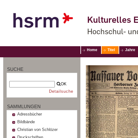
Kulturelles E
Hochschul- un
Home
Titel
Jahre
SUCHE
OK
Detailsuche
SAMMLUNGEN
Adressbücher
Bildbände
Christian von Schlözer
Druckschriften