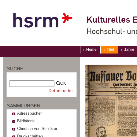
Kulturelles E
Hochschul- un
Home
Titel
Jahre
SUCHE
OK
Detailsuche
SAMMLUNGEN
Adressbücher
Bildbände
Christian von Schlözer
Druckschriften