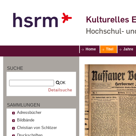
Kulturelles E
Hochschul- un
Home
Titel
Jahre
SUCHE
OK
Detailsuche
SAMMLUNGEN
Adressbücher
Bildbände
Christian von Schlözer
Druckschriften