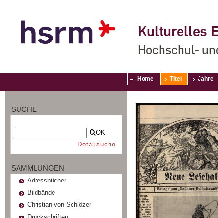
Kulturelles E
Hochschul- un
Home
Titel
Jahre
SUCHE
OK
Detailsuche
SAMMLUNGEN
Adressbücher
Bildbände
Christian von Schlözer
Druckschriften