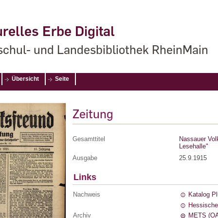
relles Erbe Digital
chul- und Landesbibliothek RheinMain
Übersicht
Seite
Zeitung
Gesamttitel
Nassauer Volks
Lesehalle"
Ausgabe
25.9.1915
Links
Nachweis
Katalog P
Hessische
Archiv
METS (OA