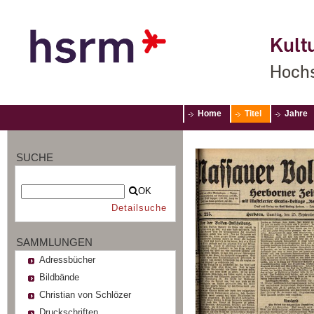
Kultu
Hochs
Home
Titel
Jahre
SUCHE
OK
Detailsuche
SAMMLUNGEN
Adressbücher
Bildbände
Christian von Schlözer
Druckschriften