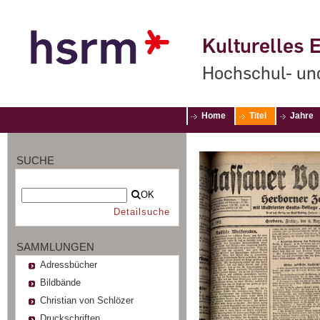
Kulturelles E
Hochschul- un
Home
Titel
Jahre
SUCHE
OK
Detailsuche
SAMMLUNGEN
Adressbücher
Bildbände
Christian von Schlözer
Druckschriften