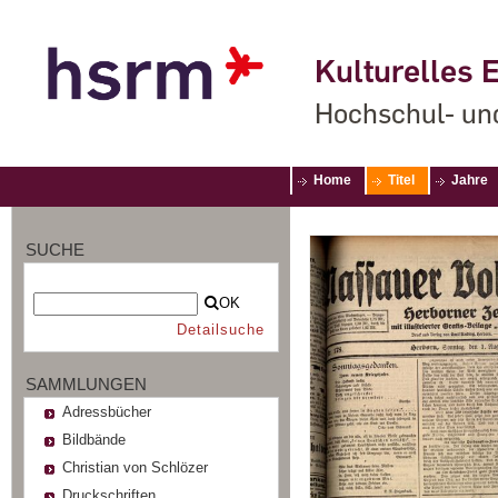
Kulturelles E
Hochschul- un
Home
Titel
Jahre
SUCHE
OK
Detailsuche
SAMMLUNGEN
Adressbücher
Bildbände
Christian von Schlözer
Druckschriften