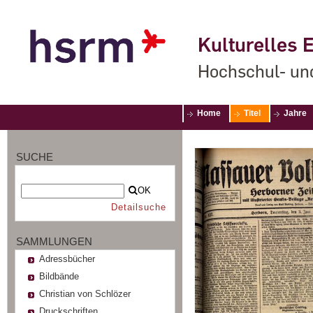
Kulturelles E
Hochschul- un
Home
Titel
Jahre
SUCHE
OK
Detailsuche
SAMMLUNGEN
Adressbücher
Bildbände
Christian von Schlözer
Druckschriften