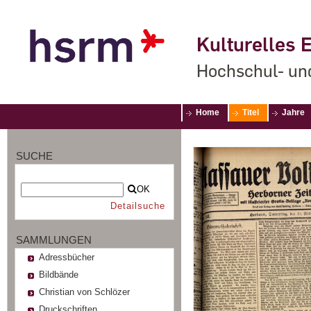
Kulturelles E
Hochschul- un
Home
Titel
Jahre
SUCHE
OK
Detailsuche
SAMMLUNGEN
Adressbücher
Bildbände
Christian von Schlözer
Druckschriften