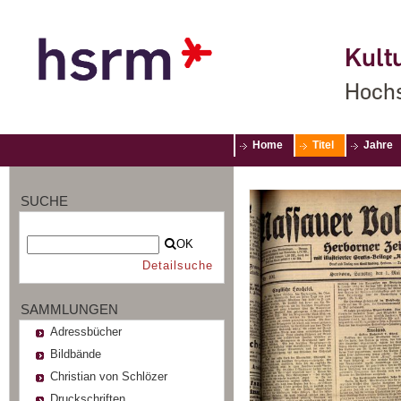
Kultu
Hochs
Home
Titel
Jahre
SUCHE
OK
Detailsuche
SAMMLUNGEN
Adressbücher
Bildbände
Christian von Schlözer
Druckschriften