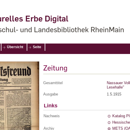
relles Erbe Digital
chul- und Landesbibliothek RheinMain
Übersicht
Seite
Zeitung
Gesamttitel
Nassauer Volks
Lesehalle"
Ausgabe
1.5.1915
Links
Nachweis
Katalog P
Hessische
Archiv
METS (OA