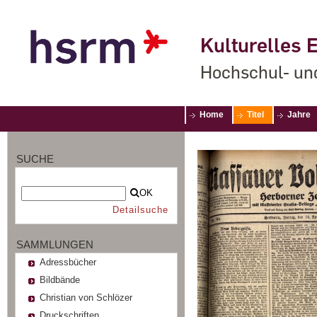
Kulturelles E
Hochschul- un
Home
Titel
Jahre
SUCHE
OK
Detailsuche
SAMMLUNGEN
Adressbücher
Bildbände
Christian von Schlözer
Druckschriften