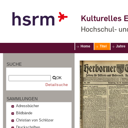
Kulturelles E
Hochschul- un
Home
Titel
Jahre
SUCHE
OK
Detailsuche
SAMMLUNGEN
Adressbücher
Bildbände
Christian von Schlözer
Druckschriften