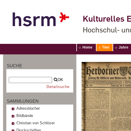
Kulturelles E
Hochschul- un
Home
Titel
Jahre
SUCHE
OK
Detailsuche
SAMMLUNGEN
Adressbücher
Bildbände
Christian von Schlözer
Druckschriften