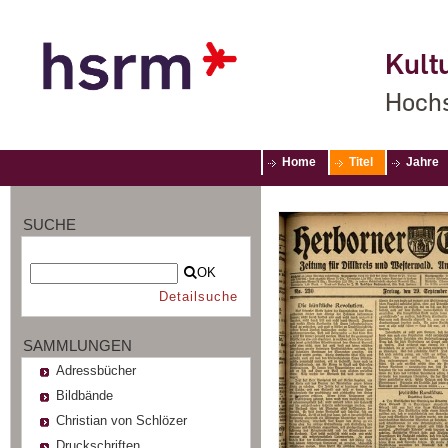
Kultu
Hochs
Home
Titel
Jahre
SUCHE
OK
Detailsuche
SAMMLUNGEN
Adressbücher
Bildbände
Christian von Schlözer
Druckschriften