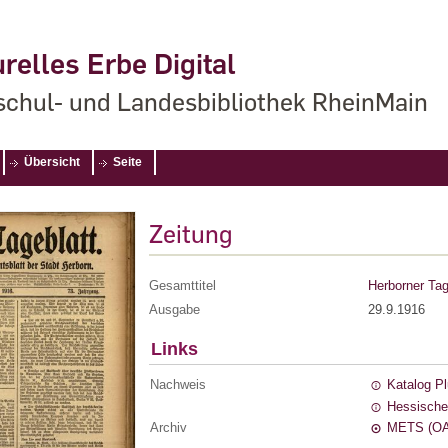
relles Erbe Digital
chul- und Landesbibliothek RheinMain
Übersicht
Seite
Zeitung
Gesamttitel
Herborner Tag
Ausgabe
29.9.1916
Links
Nachweis
Katalog P
Hessische
Archiv
METS (OA