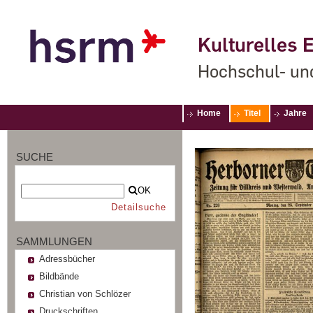
Kulturelles E
Hochschul- un
Home
Titel
Jahre
SUCHE
OK
Detailsuche
SAMMLUNGEN
Adressbücher
Bildbände
Christian von Schlözer
Druckschriften