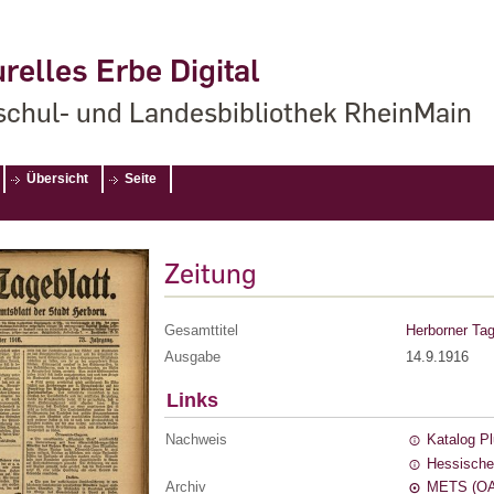
relles Erbe Digital
chul- und Landesbibliothek RheinMain
Übersicht
Seite
Zeitung
Gesamttitel
Herborner Tag
Ausgabe
14.9.1916
Links
Nachweis
Katalog P
Hessische
Archiv
METS (OA