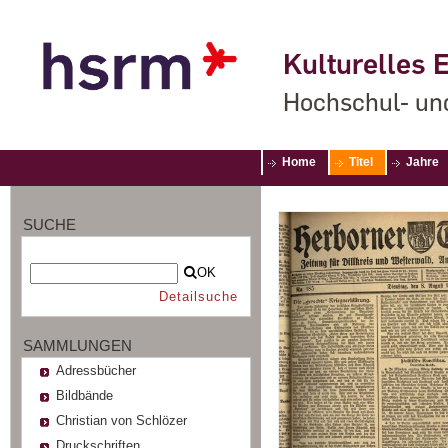
Kulturelles E
Hochschul- un
Home
Titel
Jahre
SUCHE
OK
Detailsuche
SAMMLUNGEN
Adressbücher
Bildbände
Christian von Schlözer
Druckschriften