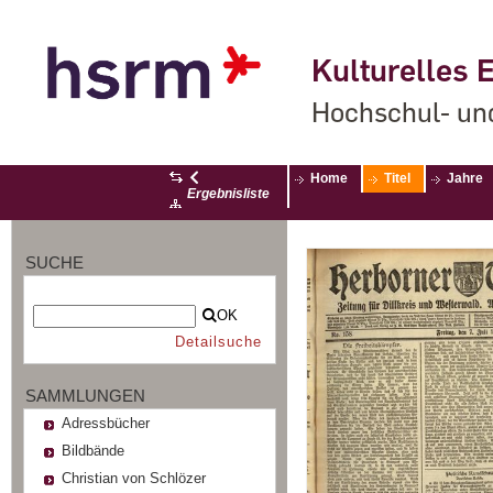
Kulturelles E
Hochschul- un
Home
Titel
Jahre
Ergebnisliste
SUCHE
OK
Detailsuche
SAMMLUNGEN
Adressbücher
Bildbände
Christian von Schlözer