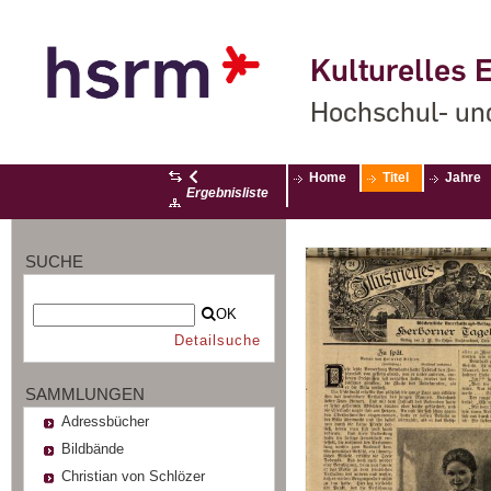
Kulturelles E
Hochschul- un
Home
Titel
Jahre
Ergebnisliste
SUCHE
OK
Detailsuche
SAMMLUNGEN
Adressbücher
Bildbände
Christian von Schlözer