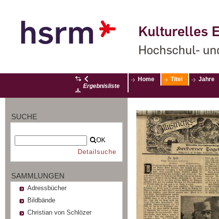
Kulturelles E
Hochschul- un
Home
Titel
Jahre
Ergebnisliste
SUCHE
OK
Detailsuche
SAMMLUNGEN
Adressbücher
Bildbände
Christian von Schlözer