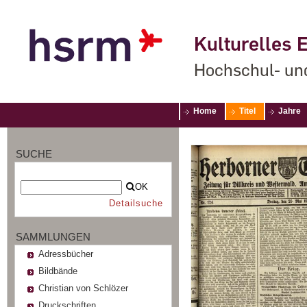
Kulturelles E
Hochschul- un
Home
Titel
Jahre
SUCHE
OK
Detailsuche
SAMMLUNGEN
Adressbücher
Bildbände
Christian von Schlözer
Druckschriften