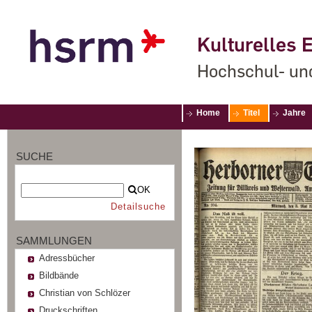
Kulturelles E
Hochschul- un
Home
Titel
Jahre
SUCHE
OK
Detailsuche
SAMMLUNGEN
Adressbücher
Bildbände
Christian von Schlözer
Druckschriften