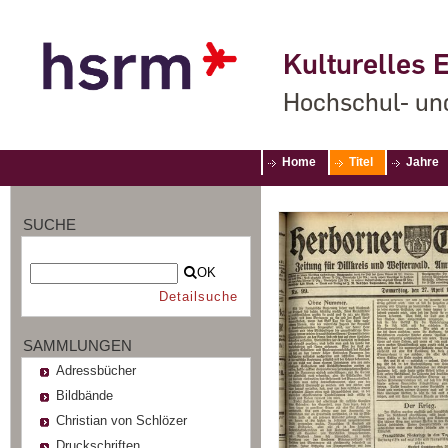
Kulturelles E
Hochschul- un
Home
Titel
Jahre
SUCHE
OK
Detailsuche
SAMMLUNGEN
Adressbücher
Bildbände
Christian von Schlözer
Druckschriften