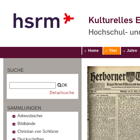
Kulturelles E
Hochschul- un
Home
Titel
Jahre
SUCHE
OK
Detailsuche
SAMMLUNGEN
Adressbücher
Bildbände
Christian von Schlözer
Druckschriften