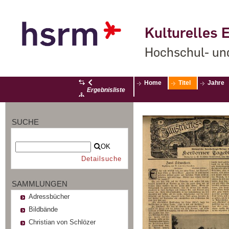
Kulturelles E
Hochschul- un
Home
Titel
Jahre
Ergebnisliste
SUCHE
OK
Detailsuche
SAMMLUNGEN
Adressbücher
Bildbände
Christian von Schlözer