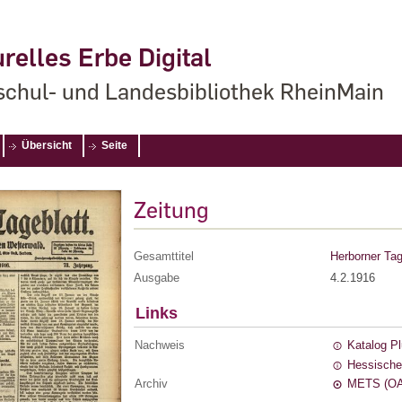
relles Erbe Digital
chul- und Landesbibliothek RheinMain
Übersicht
Seite
Zeitung
Gesamttitel
Herborner Tag
Ausgabe
4.2.1916
Links
Nachweis
Katalog P
Hessische
Archiv
METS (OA