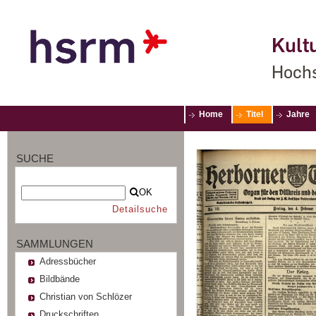
Kultu
Hochs
Home
Titel
Jahre
SUCHE
OK
Detailsuche
SAMMLUNGEN
Adressbücher
Bildbände
Christian von Schlözer
Druckschriften