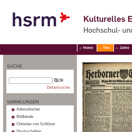
Kulturelles E
Hochschul- un
Home
Titel
Jahre
SUCHE
OK
Detailsuche
SAMMLUNGEN
Adressbücher
Bildbände
Christian von Schlözer
Druckschriften