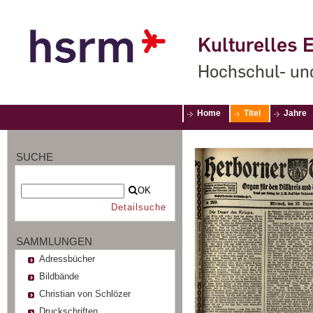
Kulturelles E
Hochschul- un
Home
Titel
Jahre
SUCHE
OK
Detailsuche
SAMMLUNGEN
Adressbücher
Bildbände
Christian von Schlözer
Druckschriften