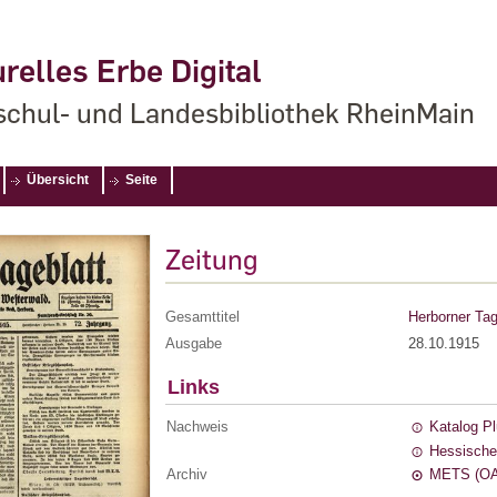
relles Erbe Digital
chul- und Landesbibliothek RheinMain
Übersicht
Seite
Zeitung
Gesamttitel
Herborner Tag
Ausgabe
28.10.1915
Links
Nachweis
Katalog P
Hessische
Archiv
METS (OA