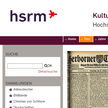
Kultu
Hochs
Home
Titel
Jahre
SUCHE
OK
Detailsuche
SAMMLUNGEN
Adressbücher
Bildbände
Christian von Schlözer
Druckschriften