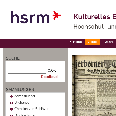
Kulturelles E
Hochschul- un
Home
Titel
Jahre
SUCHE
OK
Detailsuche
SAMMLUNGEN
Adressbücher
Bildbände
Christian von Schlözer
Druckschriften