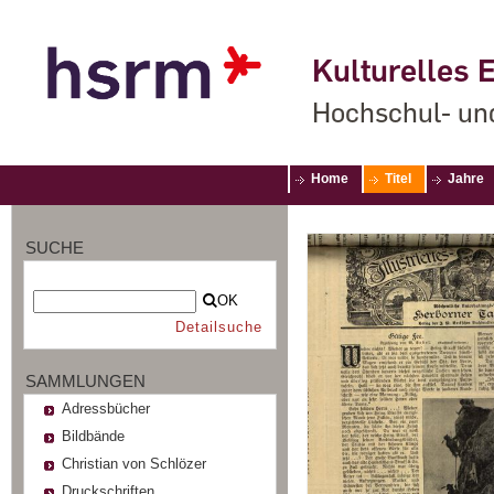
Kulturelles E
Hochschul- un
Home
Titel
Jahre
SUCHE
OK
Detailsuche
SAMMLUNGEN
Adressbücher
Bildbände
Christian von Schlözer
Druckschriften