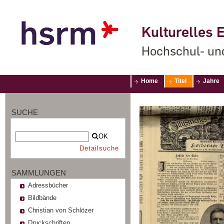
Kulturelles E
Hochschul- un
Home
Titel
Jahre
SUCHE
OK
Detailsuche
SAMMLUNGEN
Adressbücher
Bildbände
Christian von Schlözer
Druckschriften