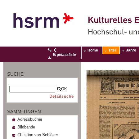
Kulturelles E
Hochschul- un
Home
Titel
Jahre
Ergebnisliste
SUCHE
OK
Detailsuche
SAMMLUNGEN
Adressbücher
Bildbände
Christian von Schlözer