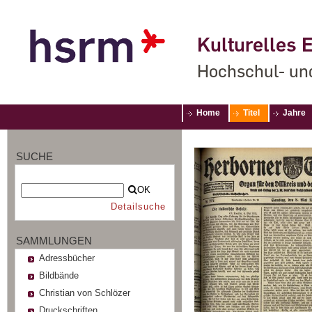
Kulturelles E
Hochschul- un
Home
Titel
Jahre
SUCHE
OK
Detailsuche
SAMMLUNGEN
Adressbücher
Bildbände
Christian von Schlözer
Druckschriften