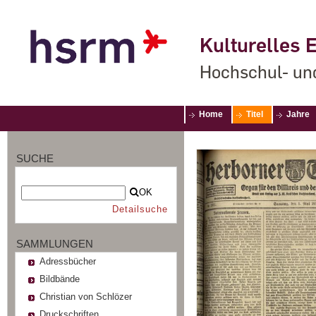
Kulturelles E
Hochschul- un
Home
Titel
Jahre
SUCHE
OK
Detailsuche
SAMMLUNGEN
Adressbücher
Bildbände
Christian von Schlözer
Druckschriften